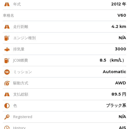
年式
2012 年
車種名
V60
走行距離
4.2 km
エンジン種別
N/A
排気量
3000
JC08燃費
8.5 （km/L）
ミッション
Automatic
駆動方式
AWD
支払総額
89.5 円
色
ブラック系
Registered
N/A
History
AIS