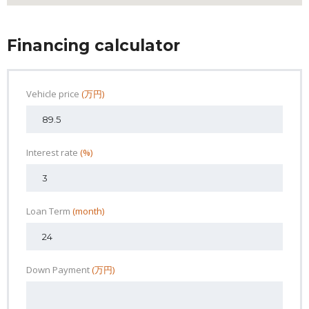
Financing calculator
Vehicle price
(万円)
Interest rate
(%)
Loan Term
(month)
Down Payment
(万円)