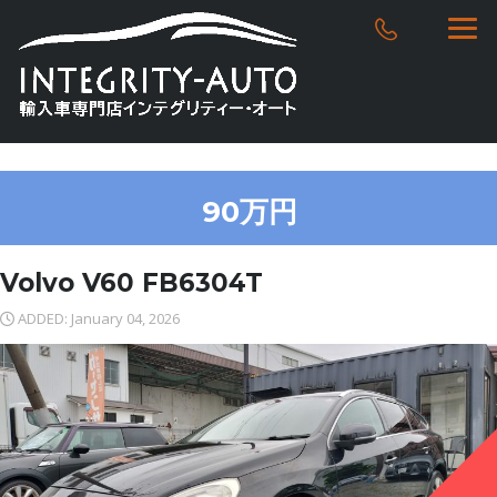
90万円
Volvo V60 FB6304T
ADDED: January 04, 2026