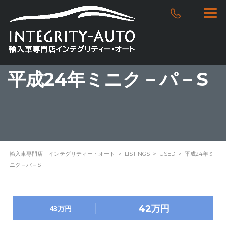
平成24年ミニク－パ－S
輸入車専門店 インテグリティー・オート
>
LISTINGS
>
USED
>
平成24年ミ
ニク－パ－S
42万円
43万円