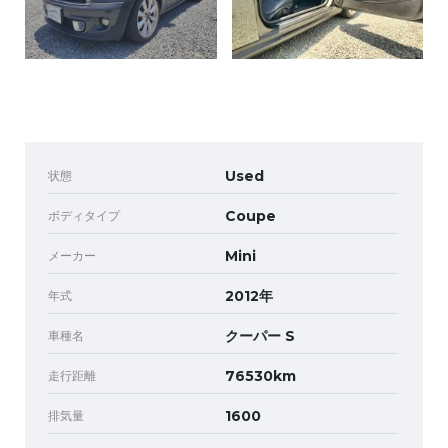
状態
Used
ボディタイプ
Coupe
メーカー
Mini
年式
2012年
車種名
クーパー S
走行距離
76530km
排気量
1600